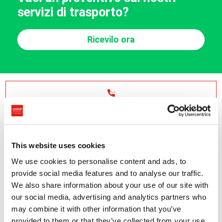
servizi di trasporto?
Ricevilo ora
Oppure contattaci telefonicamente
Spedizioni Internazionali
Spedizioni Italia
+41 91 695 1777
+39 0371 760464
This website uses cookies
We use cookies to personalise content and ads, to
provide social media features and to analyse our traffic.
Fatti richiamare
We also share information about your use of our site with
our social media, advertising and analytics partners who
may combine it with other information that you’ve
Trasporto merci in Europa e
provided to them or that they’ve collected from your use