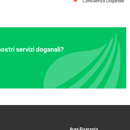
Consulenza Doganale
ostri servizi doganali?
Area Riservata