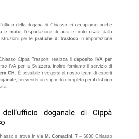
l’ufficio della dogana di Chiasso ci occupiamo anche
o e moto
, l’esportazione di auto e moto usate dalla
 istruzioni per le
pratiche di trasloco
in importazione
 Chiasso Cippà Trasporti realizza il
deposito IVA per
rso IVA per la Svizzera, inoltre forniamo il servizio di
zera CH
. È possibile rivolgersi al nostro team di esperti
oganale
, ricevendo un supporto completo per il disbrigo
asso.
 dell’ufficio doganale di Cippà
so
Chiasso si trova in
via M. Comacini, 7
– 6830 Chiasso