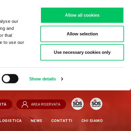
Allow all cookies
alyse our
ing and
Allow selection
r that
e to use our
Use necessary cookies only
Show details
ITÀ
AREA RISERVATA
LOGISTICA
NEWS
CONTATTI
CHI SIAMO