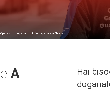
|
Operazioni doganali
| Ufficio doganale a Chiasso
le
A
Hai biso
doganale