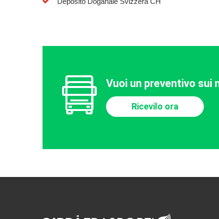
Deposito Doganale Svizzera CH
Vuoi un preventivo sui n
Ricevilo ora