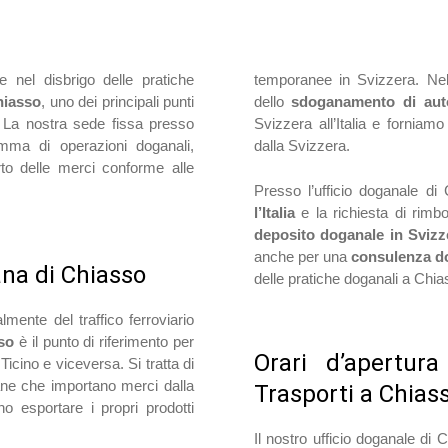
e nel disbrigo delle pratiche
temporanee in Svizzera. Nel
hiasso
, uno dei principali punti
dello
sdoganamento di aut
ra. La nostra sede fissa presso
Svizzera all’Italia e forniamo
mma di operazioni doganali,
dalla Svizzera.
orto delle merci conforme alle
Presso l’ufficio doganale di
l’Italia
e la richiesta di rimbo
deposito doganale in Sviz
anche per una
consulenza d
gana di Chiasso
delle pratiche doganali a Chi
ente del traffico ferroviario
so
è il punto di riferimento per
Orari d’apertura
Ticino e viceversa. Si tratta di
ane che importano merci dalla
Trasporti a Chias
 esportare i propri prodotti
Il nostro ufficio doganale di 