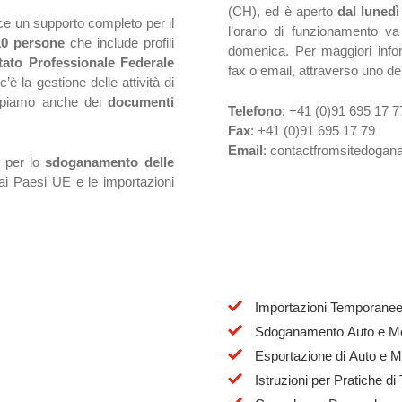
(CH), ed è aperto
dal lunedì
sce un supporto completo per il
l’orario di funzionamento v
10 persone
che include profili
domenica. Per maggiori infor
tato Professionale Federale
fax o email, attraverso uno dei 
’è la gestione delle attività di
ccupiamo anche dei
documenti
Telefono
: +41 (0)91 695 17 7
Fax
: +41 (0)91 695 17 79
Email
: contactfromsitedogan
i per lo
sdoganamento delle
ai Paesi UE e le importazioni
Importazioni Temporanee
Sdoganamento Auto e M
Esportazione di Auto e Mot
Istruzioni per Pratiche d