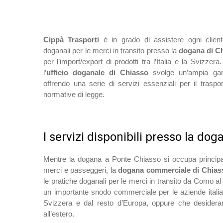
Cippà Trasporti
è in grado di assistere ogni client
doganali per le merci in transito presso la
dogana di C
per l’import/export di prodotti tra l’Italia e la Svizze
l’
ufficio doganale di Chiasso
svolge un’ampia ga
offrendo una serie di servizi essenziali per il trasp
normative di legge.
I servizi disponibili presso la do
Mentre la dogana a Ponte Chiasso si occupa principalm
merci e passeggeri, la
dogana commerciale di Chias
le pratiche doganali per le merci in transito da Como al 
un importante snodo commerciale per le aziende itali
Svizzera e dal resto d’Europa, oppure che desiderano
all’estero.