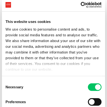
Iva). I soggetti possono essere sia italiani sia di esteri.
Le cessioni di beni nei confronti di soggetti di un altro
Stato della Comunità Europea (eseguite sempre con
This website uses cookies
un’introduzione in un deposito Iva). Così da facilitare i
rapporto economico-commerciali tra gli stati UE.
We use cookies to personalise content and ads, to
Le cessioni di particolari materie prime (merci
provide social media features and to analyse our traffic.
introdotte in un deposito Iva) anche da parte di soggetti
We also share information about your use of our site with
extracomunitari.
our social media, advertising and analytics partners who
Le cessioni di tutti beni custoditi in un deposito Iva da
may combine it with other information that you’ve
parte di soggetti italiani.
provided to them or that they’ve collected from your use
L’estrazione di beni dai depositi Iva per essere inviati in
of their services. You consent to our cookies if you
un altro stato membro se oggetto di cessione
continue to use our website.
intracomunitaria o fuori della Comunità (questa norma
richiama la non imponibilità di esportazioni e cessioni
Consent
intracomunitarie).
Necessary
Selection
Tutte le prestazioni di servizi sui beni custoditi in un
deposito Iva.
Preferences
Tutte le operazioni doganali di cui hai bisogno per il