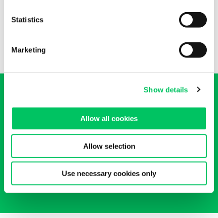
trasporto della merce può essere gestito facilmente e
Statistics
velocemente con il nostro aiuto. Non esitare a chiedercelo!
Marketing
Show details
Allow all cookies
Vuoi un preventivo sui nostri
Allow selection
servizi doganali?
Use necessary cookies only
Ricevilo ora