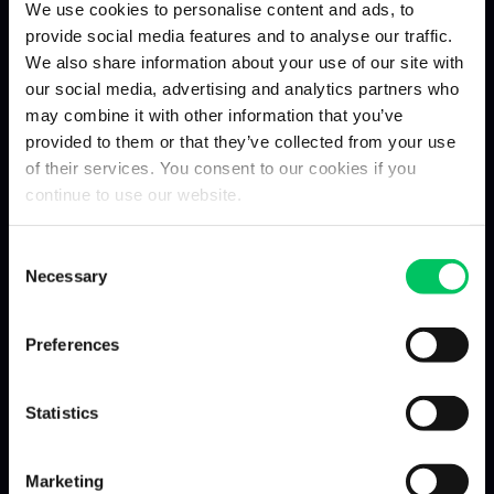
We use cookies to personalise content and ads, to
provide social media features and to analyse our traffic.
I NOSTRI NUMERI
We also share information about your use of our site with
Troviamo soluzioni per trasporti,
our social media, advertising and analytics partners who
sdoganamenti e logistica.
may combine it with other information that you’ve
provided to them or that they’ve collected from your use
of their services. You consent to our cookies if you
continue to use our website.
12 mila
70 mila
26 mila
Consent
Necessary
Selection
Clienti serviti
Operazioni
Spedizioni
doganali
Preferences
Statistics
Marketing