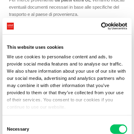
eventuali documenti necessari in base alle specifiche del
trasporto e al paese di provenienza.
Consegna a destino
Prevista
This website uses cookies
Servizi disponibili per il trasporto
We use cookies to personalise content and ads, to
provide social media features and to analyse our traffic.
merci a Malta
We also share information about your use of our site with
our social media, advertising and analytics partners who
Cippà Trasporti garantisce efficienza e risoluzione di ogni
may combine it with other information that you’ve
problematica relativa al
trasporto merci dall’Italia a Malta
,
provided to them or that they’ve collected from your use
nonché da e verso gli altri paesi UE ed extra UE, offrendo la
of their services. You consent to our cookies if you
possibilità di scegliere la tipologia di trasporto più idonea alle
continue to use our website.
esigenze del cliente. Dalla modalità senza interruzioni con
una sola presa/consegna, sfruttando il
carico completo
, alla
Consent
possibilità di usufruire del trasporto condiviso con il
Necessary
Selection
groupage
. E ancora il trasporto di merci pericolose o di