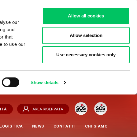
Allow all cookies
alyse our
ing and
Allow selection
r that
e to use our
Use necessary cookies only
Show details
ITÀ
AREA RISERVATA
LOGISTICA
NEWS
CONTATTI
CHI SIAMO