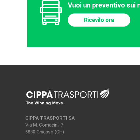
Vuoi un preventivo sui n
Ricevilo ora
CIPPÀ TRASPORTI SA
Via M. Comacini, 7
6830 Chiasso (CH)