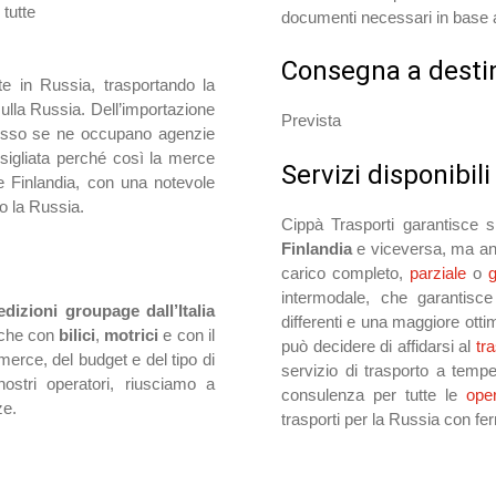
 tutte
documenti necessari in base al
Consegna a desti
te in Russia, trasportando la
sulla Russia. Dell’importazione
Prevista
io russo se ne occupano agenzie
nsigliata perché così la merce
Servizi disponibili
ne Finlandia, con una notevole
so la Russia.
Cippà Trasporti garantisce si
Finlandia
e viceversa, ma anc
carico completo,
parziale
o
intermodale, che garantisce
edizioni groupage dall’Italia
differenti e una maggiore otti
nche con
bilici
,
motrici
e con il
può decidere di affidarsi al
tr
merce, del budget e del tipo di
servizio di trasporto a tempe
nostri operatori, riusciamo a
consulenza per tutte le
ope
ze.
trasporti per la Russia con fer