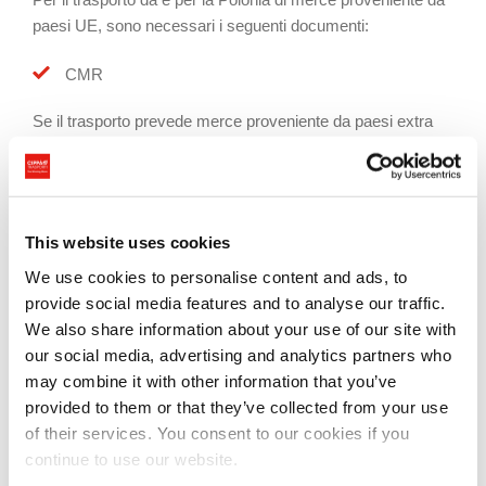
paesi UE, sono necessari i seguenti documenti:
CMR
Se il trasporto prevede merce proveniente da paesi extra
UE, gli eventuali documenti necessari verranno indicati in
base alle specifiche del trasporto e al paese di provenienza.
Inoltre, la dogana polacca può chiedere che la fattura sia
tradotta in lingua locale ovvero più raramente in lingua
This website uses cookies
inglese.
We use cookies to personalise content and ads, to
Consegna a destino
provide social media features and to analyse our traffic.
We also share information about your use of our site with
our social media, advertising and analytics partners who
Prevista
may combine it with other information that you’ve
Servizi disponibili per il trasporto
provided to them or that they’ve collected from your use
of their services. You consent to our cookies if you
merci in Polonia
continue to use our website.