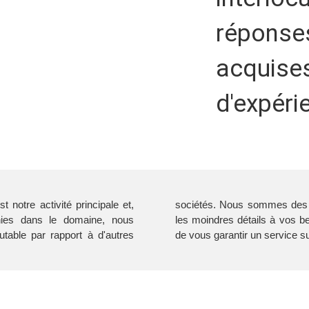
réponse
acquises
d'expéri
t notre activité principale et,
tés. Nous sommes des transitaires et notre objectif est de répondre dans
nies dans le domaine, nous
attention extrême au client et
utable par rapport à d'autres
de vous garantir un service 