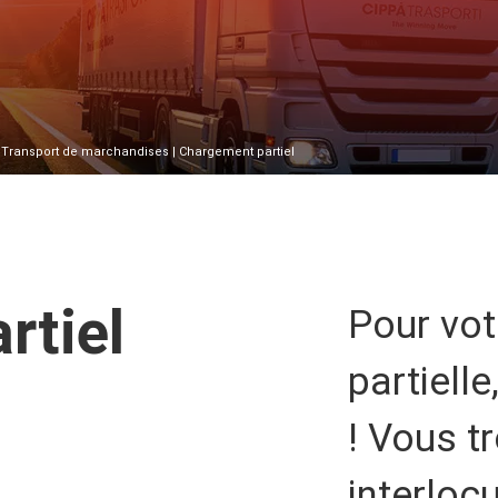
|
Transport de marchandises
| Chargement partiel
rtiel
Pour vot
partiell
! Vous t
interloc