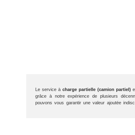
Le service à
charge partielle (camion partiel)
es
socié
grâce à notre expérience de plusieurs décen
les moindres détails à vos besoins, de prêter une 
pouvons vous garantir une valeur ajoutée indisc