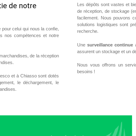
tie de notre
Les dépôts sont vastes et bie
de réception, de stockage (ent
facilement. Nous pouvons co
solutions logistiques sont pr
our celui qui nous la confie,
recherche.
tes nos compétences et notre
Une
surveillance continue
a
assurent un stockage et un d
marchandises, de la réception
ndises.
Nous vous offrons un servic
besoins !
vesco et à Chiasso sont dotés
gement, le déchargement, le
andises.