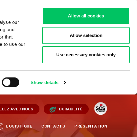
Allow all cookies
alyse our
ing and
Allow selection
r that
e to use our
Use necessary cookies only
Show details
LLEZ AVEC NOUS
DURABILITÉ
LOGISTIQUE
CONTACTS
PRÉSENTATION