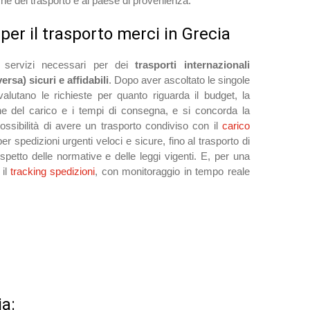
che del trasporto e al paese di provenienza.
 per il trasporto merci in Grecia
 i servizi necessari per dei
trasporti internazionali
versa) sicuri e affidabili
. Dopo aver ascoltato le singole
valutano le richieste per quanto riguarda il budget, la
ione del carico e i tempi di consegna, e si concorda la
ossibilità di avere un trasporto condiviso con il
carico
per spedizioni urgenti veloci e sicure, fino al trasporto di
spetto delle normative e delle leggi vigenti. E, per una
 il
tracking spedizioni
, con monitoraggio in tempo reale
ia: