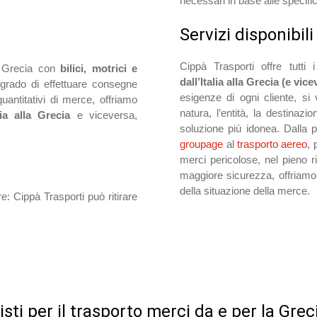
necessari in base alle specifi
Servizi disponibili
Cippà Trasporti offre tutti
n Grecia con
bilici, motrici e
dall’Italia alla Grecia (e vice
n grado di effettuare consegne
esigenze di ogni cliente, si 
uantitativi di merce, offriamo
natura, l’entità, la destinaz
ia alla Grecia
e viceversa,
soluzione più idonea. Dalla p
groupage
al
trasporto aereo
, 
merci pericolose, nel pieno ri
maggiore sicurezza, offriamo
della situazione della merce.
e: Cippà Trasporti può ritirare
visti per il trasporto merci da e per la Grec