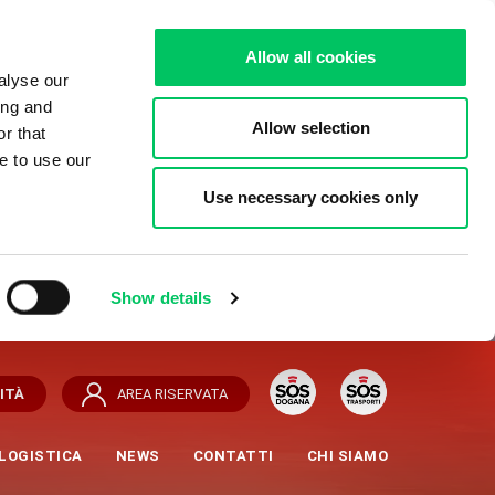
Allow all cookies
alyse our
ing and
Allow selection
r that
e to use our
Use necessary cookies only
Show details
ITÀ
AREA RISERVATA
LOGISTICA
NEWS
CONTATTI
CHI SIAMO