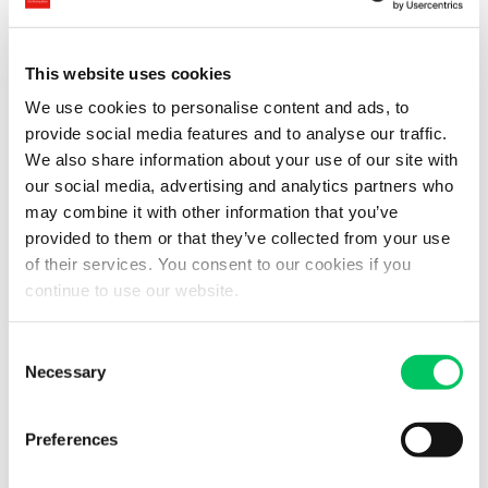
Für Ware aus EU-Ländern:
This website uses cookies
CMR
We use cookies to personalise content and ads, to
provide social media features and to analyse our traffic.
Für Ware aus Nicht-EU-Ländern:
We also share information about your use of our site with
our social media, advertising and analytics partners who
Je nach den Transportspezifikationen und dem
Ursprungsland
may combine it with other information that you’ve
werden die eventuell erforderlichen Dokumente
provided to them or that they’ve collected from your use
angegeben.
of their services. You consent to our cookies if you
continue to use our website.
Zustellung am Bestimmungsort
Consent
Voraussichtlich
Necessary
Selection
Leistungen
Preferences
Komplettladung, Teilladung, Sammelgutladung,