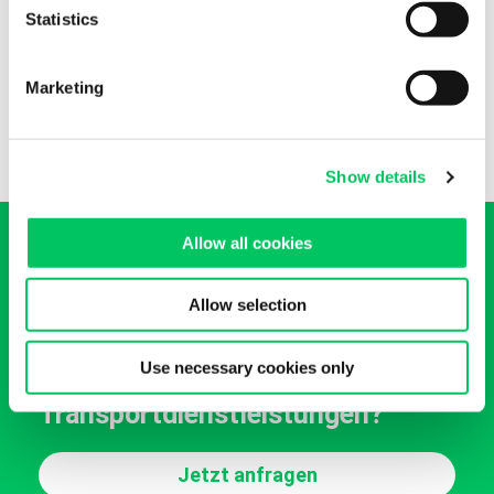
temperaturgeführter
Statistics
Transport, ADR, Lufttransport, Zollabfertigung, EU-
Verzollung,
Sondertransport, Sendungsüberwachung.
Marketing
Show details
Allow all cookies
Allow selection
Wünschen Sie ein Angebot zu
Use necessary cookies only
unseren
Transportdienstleistungen?
Jetzt anfragen