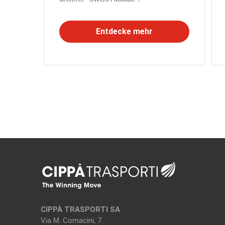
Entdecke mehr
CIPPÀ TRASPORTI SA
Via M. Comacini, 7