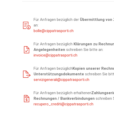
Für Anfragen bezüglich der
Übermittlung von
an:
bolle@cippatrasporti.ch
Für Anfragen bezüglich
Klärungen zu Rechnun
Angelegenheiten
schreiben Sie bitte an:
invoice@cippatrasporti.ch
Für Anfragen bezüglich
Kopien unserer Rechn
Unterstützungsdokumente
schreiben Sie bitt
servizigenerali@cippatrasporti.ch
Für Anfragen bezüglich erhaltenen
Zahlungseri
Rechnungen / Bankverbindungen
schreiben S
recupero_crediti@cippatrasporti.ch