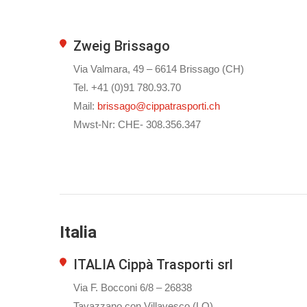
Zweig Brissago
Via Valmara, 49 – 6614 Brissago (CH)
Tel. +41 (0)91 780.93.70
Mail:
brissago@cippatrasporti.ch
Mwst-Nr: CHE- 308.356.347
Italia
ITALIA Cippà Trasporti srl
Via F. Bocconi 6/8 – 26838
Tavazzano con Villavesco (LO)