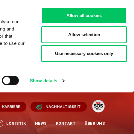
Allow all cookies
alyse our
ing and
Allow selection
r that
e to use our
Use necessary cookies only
Show details
KARRIERE
NACHHALTIGKEIT
LOGISTIK
NEWS
KONTAKT
ÜBER UNS