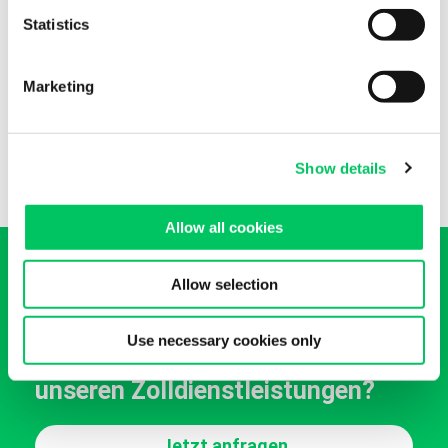
unserer Kontaktdaten verwenden.
Statistics
Telefon:
+41 (0)91 695 17 77
Marketing
Fax:
+41 (0)91 695 17 79
E-Mail:
info@cippatrasporti.ch
Show details
Allow all cookies
Allow selection
Use necessary cookies only
Wünschen Sie ein Angebot zu
unseren Zolldienstleistungen?
Jetzt anfragen