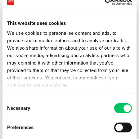
Cippà Trasporti bietet Unterstützung bei der
Verzollung
von EU-Waren
, der
vorübergehenden Ausfuhr aus der
This website uses cookies
Schweiz in EU-Länder
und der vorübergehenden Einfuhr
We use cookies to personalise content and ads, to
in die Schweiz.
provide social media features and to analyse our traffic.
We also share information about your use of our site with
Wir haben uns auch auf die Zollabwicklung von
our social media, advertising and analytics partners who
Transitdokumenten und die Verzollung von Autos und
may combine it with other information that you’ve
Motorrädern spezialisiert und bieten umfassende
provided to them or that they’ve collected from your use
Unterstützung bei der
Ein- und Ausfuhr von Fahrzeugen
of their services. You consent to our cookies if you
im Transit durch den Schweizer Zoll von und nach
continue to use our website.
Thayngen. Wir wickeln auch die Verzollung von EU-Waren
ab und bieten Unterstützung bei der
Mehrwertsteueranmeldung in Deutschland und bei der
Consent
Necessary
Beantragung von Mehrwertsteuerrückerstattungen in der
Selection
Schweiz.
Preferences
Für weitere Informationen wenden Sie sich einfach per
Telefon, Fax oder E-Mail an Cippà Trasporti, indem Sie eine