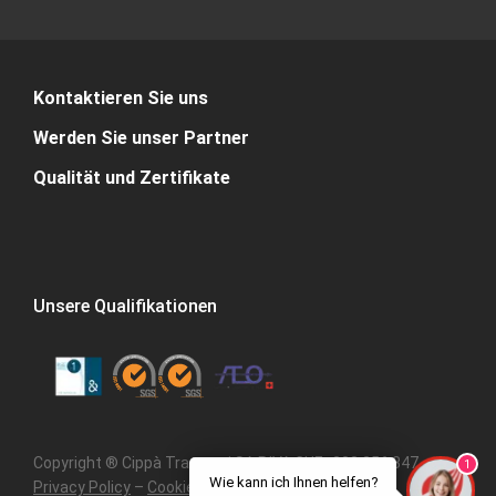
Kontaktieren Sie uns
Werden Sie unser Partner
Qualität und Zertifikate
Unsere Qualifikationen
Copyright ® Cippà Trasporti SA P.IVA CHE- 308.356.347 –
1
Wie kann ich Ihnen helfen?
Privacy Policy
–
Cookie Policy
–
Karte der Website
–