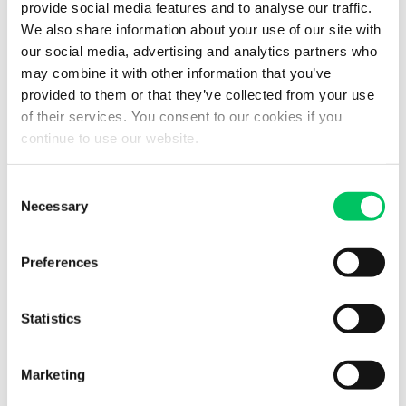
Transportunternehmen
anvertrauen. Auch wenn diese
provide social media features and to analyse our traffic.
Gebühren für den Warentransport und für die Erledigung
We also share information about your use of our site with
aller Zollformalitäten verrechnen, so
befreien Sie den
our social media, advertising and analytics partners who
Käufer von allen Verantwortungen
.
may combine it with other information that you’ve
provided to them or that they’ve collected from your use
Spezialisierte Unternehmen kümmern sich praktisch
of their services. You consent to our cookies if you
um alles, was nötig ist, um einen Warentransport in
continue to use our website.
absoluter Sicherheit zu garantieren.
Der gewählte
Frachtdienst schlägt dem Kunden einen Kostenvoranschlag
Consent
mit allen zu zahlenden Kosten vor. Während die
Necessary
Selection
Berechnung der Kosten für die Zollabfertigung, die Zölle,
Steuern usw. auf der Grundlage des deklarierten Werts der
Preferences
Ware vorgenommen wird, der aus der beigefügten
Rechnung und der Verkäuferbestätigung hervorgeht, sollte
den Posten für die Verwaltungskosten besonderes
Statistics
Augenmerk geschenkt werden. Dieser an und für sich
allgemeine Posten bezieht sich auf die vom
Marketing
Speditionsdienst festgelegten Kosten, um alle
administrativen Aufgaben für die Zollabfertigung