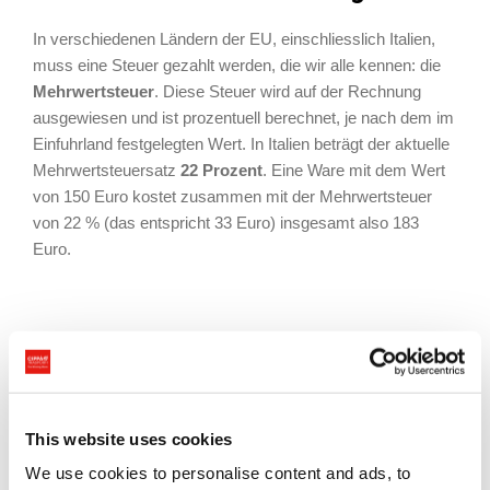
In verschiedenen Ländern der EU, einschliesslich Italien,
muss eine Steuer gezahlt werden, die wir alle kennen: die
Mehrwertsteuer
. Diese Steuer wird auf der Rechnung
ausgewiesen und ist prozentuell berechnet, je nach dem im
Einfuhrland festgelegten Wert. In Italien beträgt der aktuelle
Mehrwertsteuersatz
22 Prozent
. Eine Ware mit dem Wert
von 150 Euro kostet zusammen mit der Mehrwertsteuer
von 22 % (das entspricht 33 Euro) insgesamt also 183
Euro.
Unterstützung beim Zoll
Da die Bestimmungen der geltenden Regelungen bezüglich
der Steuern und Zölle sehr umfangreich sind, können sich
This website uses cookies
sowohl Unternehmen als auch Privatpersonen, die Waren
aus Nicht-EU-Ländern kaufen, erfahrenen
We use cookies to personalise content and ads, to