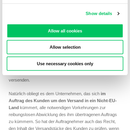
abzuwickeln.
Show details
Ganz nach Ermessen des Speditionsunternehmens
können diese Kosten variieren, je nachdem wer die
Allow all cookies
Dienstleistungen ausführt, aber auch in Bezug auf die Art
des Kunden, der diese Dienstleistungen für den Transport
und die Zollabfertigung in Anspruch nimmt. Ein grosses
Allow selection
Unternehmen, das täglich seine
Produkte in die ganze
Welt
versendet, wird in Bezug auf die Kosten für jeden
Use necessary cookies only
Versand sicherlich anders behandelt werden als
Privatpersonen oder Unternehmen, die nur einmal Ware
versenden.
Natürlich obliegt es dem Unternehmen, das sich
im
Auftrag des Kunden um den Versand in ein Nicht-EU-
Land
kümmert, alle notwendigen Vorkehrungen zur
reibungslosen Abwicklung des ihm übertragenen Auftrags
zu kümmern. So hat der Auftragnehmer auch das Recht,
den Inhalt der Versandstücke des Kunden zu prüfen, wenn