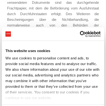
verwendeten Dokumente sind das durchgehende
Frachtpapier, mit dem die Beförderung vom Ausfuhrstaat
durch Durchfuhrstaaten erfolgt. Des Weiteren die
Bescheinigungen über die Nichtbehandlung, die
normalerweise auch von den Behörden der
Durchfuhrländer
ausgestellt werden.
Wenn man vom
Präferenzursprung eines Produkts
spricht, dann meint man eine Bestätigung, die die
This website uses cookies
angewendeten Zölle reduziert, die durch besondere
We use cookies to personalise content and ads, to
Abkommen zustande kommen, die zwischen den
provide social media features and to analyse our traffic.
Handelsländern vereinbart wurden. Einige Beispiele dafür
We also share information about your use of our site with
sind die Bescheinigungen der
Europäischen Union Eur1
our social media, advertising and analytics partners who
(Zollbefreiungen oder -ermässigungen für Produkte mit
may combine it with other information that you’ve
Ursprung in den EU-Ländern),
FormA
(Ermässigungen für
provided to them or that they’ve collected from your use
Einfuhren aus Entwicklungsländern in die EU) und
A.TR.
of their services. You consent to our cookies if you
(für die Türkei), die nachweisen, dass die Bedingungen für
continue to use our website.
die bevorzugte Tarifbehandlung bestehen.