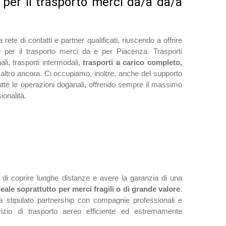
i per il trasporto merci da/a da/a
ete di contatti e partner qualificati, riuscendo a offrire
per il trasporto merci da e per Piacenza. Trasporti
nali, trasporti intermodali,
trasporti a carico completo,
altro ancora. Ci occupiamo, inoltre, anche del supporto
tutte le operazioni doganali, offrendo sempre il massimo
ionalità.
 di coprire lunghe distanze e avere la garanzia di una
deale soprattutto per merci fragili o di grande valore
.
a stipulato partnership con compagnie professionali e
ervizio di trasporto aereo efficiente ed estremamente