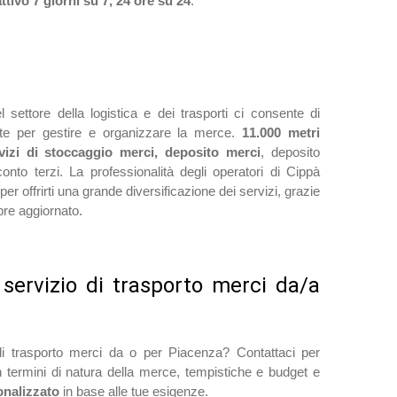
attivo 7 giorni su 7, 24 ore su 24
.
 settore della logistica e dei trasporti ci consente di
ente per gestire e organizzare la merce.
11.000 metri
vizi di stoccaggio merci, deposito merci
, deposito
to terzi. La professionalità degli operatori di Cippà
per offrirti una grande diversificazione dei servizi, grazie
re aggiornato.
servizio di trasporto merci da/a
 di trasporto merci da o per Piacenza? Contattaci per
 in termini di natura della merce, tempistiche e budget e
onalizzato
in base alle tue esigenze.