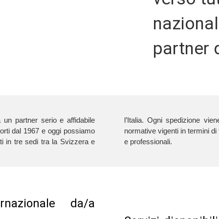
nazional
partner q
 a un partner serio e affidabile
l’Italia. Ogni spedizione vie
orti dal 1967 e oggi possiamo
merci, grazie a un team di vettori affidabili
ti in tre sedi tra la Svizzera e
e professionali.
rnazionale da/a