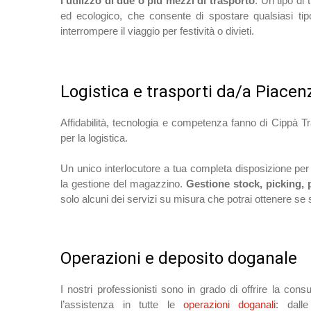
l’utilizzo di due o più mezzi di trasporto
. Un tipo di
ed ecologico, che consente di spostare qualsiasi ti
interrompere il viaggio per festività o divieti.
Logistica e trasporti da/a Piacen
Affidabilità, tecnologia e competenza fanno di Cippà Tr
per la logistica.
Un unico interlocutore a tua completa disposizione per 
la gestione del magazzino.
Gestione stock, picking,
solo alcuni dei servizi su misura che potrai ottenere se sc
Operazioni e deposito doganale
I nostri professionisti sono in grado di offrire la co
l’assistenza in tutte le
operazioni doganali
: dall