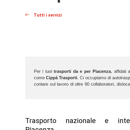
Tutti i servizi
Per i tuoi
trasporti da e per Piacenza
, affidati
come
Cippà Trasporti
. Ci occupiamo di autotrasp
normative vigenti in termini di trasporto 
contare sul lavoro di oltre 80 collaboratori, disloca
Trasporto nazionale e inte
Piacenza