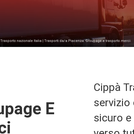
|
Trasporto nazionale Italia
| Trasporti da/a Piacenza. Groupage e trasporto merci
Cippà Tr
servizio
upage E
sicuro e
ci
verso tu