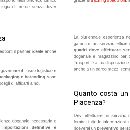
 trasporto flessibile, economico
grazie al
tracking spedizioni
,
pologia di merce senza dover
za
La pluriennale esperienza nel
garantire un servizio effici
quadri dove effettuare ser
asporti il partner ideale anche
doganale e magazzino per con
Trasporti è a tua disposizione 
anche a un parco mezzi semp
governare il flusso logistico e
 packaging e barcoding
sono
egli di affidarti a noi.
Quanto costa un 
Piacenza?
Devi effettuare un servizio
nsulenza doganale necessaria e
fornirci tutte le informazioni
e
importazioni definitive e
riceverai un
preventivo pers