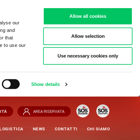
Allow all cookies
alyse our
ing and
Allow selection
r that
e to use our
Use necessary cookies only
Show details
ITÀ
AREA RISERVATA
LOGISTICA
NEWS
CONTATTI
CHI SIAMO