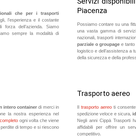
Servizi disponibil
Piacenza
zionali che per i trasporti
gli, l’esperienza e il costante
Possiamo contare su una fitta r
 forza dell’azienda. Siamo
una vasta gamma di servizi 
gliamo sempre la modalità di
nazionali, trasporti internazio
parziale o groupage
e tanto 
logistico e dell’assistenza a 
della sicurezza e della profess
Trasporto aereo
n intero container
di merci in
Il
trasporto aereo
ti consente
one la nostra esperienza nel
spedizione veloce e sicura,
i
 completo
ogni volta che viene
Negli anni Cippà Trasporti h
 perdite di tempo e si riescono
affidabili per offrire un s
competitivo.