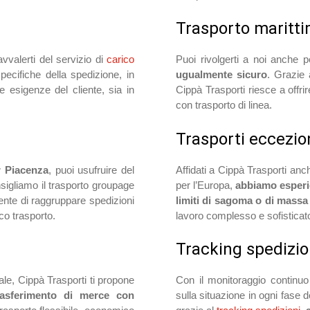
Trasporto maritt
avvalerti del servizio di
carico
Puoi rivolgerti a noi anche p
ecifiche della spedizione, in
ugualmente sicuro
. Grazie
e esigenze del cliente, sia in
Cippà Trasporti riesce a offri
con trasporto di linea.
Trasporti eccezio
r Piacenza
, puoi usufruire del
Affidati a Cippà Trasporti anch
nsigliamo il trasporto groupage
per l’Europa,
abbiamo esperi
ente di raggruppare spedizioni
limiti di sagoma o di massa
ico trasporto.
lavoro complesso e sofisticato
Tracking spedizio
nale, Cippà Trasporti ti propone
Con il monitoraggio continuo
rasferimento di merce con
sulla situazione in ogni fase 