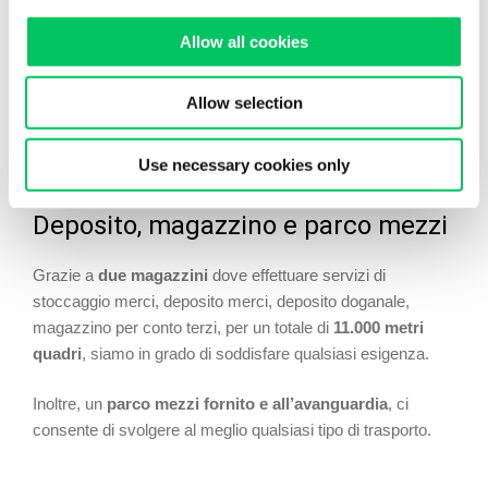
di temporanee esportazioni, reintroduzioni in franchigia dai
dazi doganali di merci di ritorno, ma anche sdoganamento
Allow all cookies
UE, esportazioni definitive e temporanee, operazioni
doganali in triangolazione, assistenza e documentazione su
Allow selection
commercio di transito e tutto ciò che ti serve dal punto di
vista burocratico e legale.
Use necessary cookies only
Deposito, magazzino e parco mezzi
Grazie a
due magazzini
dove effettuare servizi di
stoccaggio merci, deposito merci, deposito doganale,
magazzino per conto terzi, per un totale di
11.000 metri
quadri
, siamo in grado di soddisfare qualsiasi esigenza.
Inoltre, un
parco mezzi fornito e all’avanguardia
, ci
consente di svolgere al meglio qualsiasi tipo di trasporto.