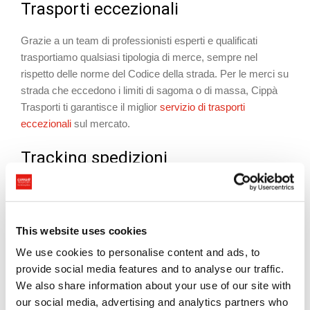
Trasporti eccezionali
Grazie a un team di professionisti esperti e qualificati
trasportiamo qualsiasi tipologia di merce, sempre nel
rispetto delle norme del Codice della strada. Per le merci su
strada che eccedono i limiti di sagoma o di massa, Cippà
Trasporti ti garantisce il miglior
servizio di trasporti
eccezionali
sul mercato.
Tracking spedizioni
Con il
tracking spedizioni
sei costantemente aggiornato
sullo stato della tua merce, grazie a un professionista che ti
informa passo per passo sull’iter del viaggio. Monitoriamo
This website uses cookies
costantemente e in tempo reale,
7 giorni su 7, 24 ore su
We use cookies to personalise content and ads, to
24
, ogni fase della spedizione.
provide social media features and to analyse our traffic.
We also share information about your use of our site with
our social media, advertising and analytics partners who