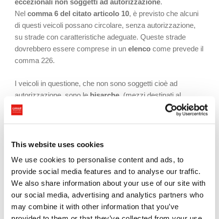
eccezionali non soggetti ad autorizzazione
.
Nel
comma 6 del citato articolo 10
, è previsto che alcuni
di questi veicoli possano circolare, senza autorizzazione,
su strade con caratteristiche adeguate. Queste strade
dovrebbero essere comprese in un
elenco
come prevede il
comma 226.
I veicoli in questione, che non sono soggetti cioè ad
autorizzazione, sono le
bisarche
(mezzi destinati al
trasporto di altri veicoli) se non superano l’altezza di 4,20 m.
e non superano in lunghezza il 12 % dei limiti imposti
dall’art.61. L’eccedenza può essere sia posteriore che
anteriore.
This website uses cookies
We use cookies to personalise content and ads, to
I
Portacontainers
se non superano in totale i 4,30 m. di
provide social media features and to analyse our traffic.
altezza e sempre del 12 % in lunghezza.
We also share information about your use of our site with
our social media, advertising and analytics partners who
I veicoli che trasportano balle o rotoli di fieno.
may combine it with other information that you’ve
provided to them or that they’ve collected from your use