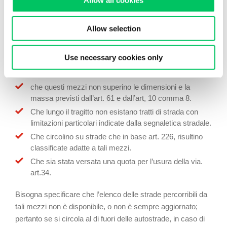
Ultima categoria che non necessita di autorizzazione è
quella particolare dei
mezzi d’opera
. Sono definiti mezzi
d’opera quelli utilizzati per il trasporto del materiale per le
Allow selection
escavazioni, per le attività stradali, per le attività edilizie,
siderurgiche, forestali. In questo caso le condizioni
Use necessary cookies only
necessarie per non chiedere l’autorizzazione sono:
che questi mezzi non superino le dimensioni e la
massa previsti dall’art. 61 e dall’art, 10 comma 8.
Che lungo il tragitto non esistano tratti di strada con
limitazioni particolari indicate dalla segnaletica stradale.
Che circolino su strade che in base art. 226, risultino
classificate adatte a tali mezzi.
Che sia stata versata una quota per l’usura della via.
art.34.
Bisogna specificare che l’elenco delle strade percorribili da
tali mezzi non è disponibile, o non è sempre aggiornato;
pertanto se si circola al di fuori delle autostrade, in caso di