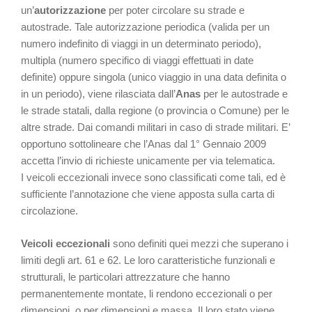
un’
autorizzazione
per poter circolare su strade e
autostrade. Tale autorizzazione periodica (valida per un
numero indefinito di viaggi in un determinato periodo),
multipla (numero specifico di viaggi effettuati in date
definite) oppure singola (unico viaggio in una data definita o
in un periodo), viene rilasciata dall’
Anas
per le autostrade e
le strade statali, dalla regione (o provincia o Comune) per le
altre strade. Dai comandi militari in caso di strade militari. E’
opportuno sottolineare che l’Anas dal 1° Gennaio 2009
accetta l’invio di richieste unicamente per via telematica.
I veicoli eccezionali invece sono classificati come tali, ed è
sufficiente l’annotazione che viene apposta sulla carta di
circolazione.
Veicoli eccezionali
sono definiti quei mezzi che superano i
limiti degli art. 61 e 62. Le loro caratteristiche funzionali e
strutturali, le particolari attrezzature che hanno
permanentemente montate, li rendono eccezionali o per
dimensioni, o per dimensioni e massa. Il loro stato viene