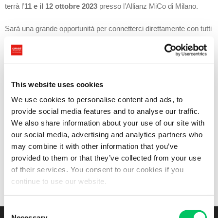
terrà l’
11 e il 12 ottobre 2023
presso l’Allianz MiCo di Milano.
Sarà una grande opportunità per connetterci direttamente con tutti
i nostri clienti, i partner e i fornitori!
Vieni a trovarci al nostro stand e avrai l’opportunità di:
This website uses cookies
Conoscere direttamente i nostri ragazzi, consulenti esperti nel
settore
trasporti
, e discutere delle tue esigenze;
We use cookies to personalise content and ads, to
Scoprire le ultime novità e innovazioni nel settore del trasporto;
provide social media features and to analyse our traffic.
Esplorare le soluzioni personalizzate che Cippà Trasporti SA
We also share information about your use of our site with
può offrirti per soddisfare le tue esigenze.
our social media, advertising and analytics partners who
may combine it with other information that you’ve
Nei prossimi giorni sveleremo chi dei nostri sarà presente alla
provided to them or that they’ve collected from your use
fiera!
of their services. You consent to our cookies if you
continue to use our website.
…stay tuned!
Consent
Necessary