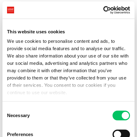
Dove scaricare il PDF:
Per scaricare gratuitamente il PDF di “Il Talento di Fausto”, clicca
sul link in basso.
This website uses cookies
È un’opportunità imperdibile per scoprire la storia dietro il
We use cookies to personalise content and ads, to
successo di Cippà Trasporti e per lasciarvi ispirare dalla
provide social media features and to analyse our traffic.
straordinaria vita di Fausto Cippà.
We also share information about your use of our site with
our social media, advertising and analytics partners who
In Cippà Trasporti, crediamo nell’importanza di celebrare le radici
may combine it with other information that you’ve
della nostra azienda e nell’ispirare le generazioni future attraverso
provided to them or that they’ve collected from your use
le storie dei nostri fondatori.
of their services. You consent to our cookies if you
continue to use our website.
Speriamo che
“Il Talento di Fausto”
sia un’opera che vi
emozioni, vi informi e vi ispiri, così come ha fatto con noi.
Consent
Necessary
Selection
Per scaricare il PDF di “Il Talento di Fausto” clicca qui.
Preferences