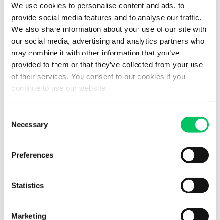
We use cookies to personalise content and ads, to
provide social media features and to analyse our traffic.
Eccezioni e deroghe ai divieti
We also share information about your use of our site with
Non tutti i veicoli pesanti sono soggetti al divieto. Le principali
our social media, advertising and analytics partners who
deroghe
riguardano:
may combine it with other information that you’ve
Trasporto di
merci deperibili
o a temperatura controllata
provided to them or that they’ve collected from your use
of their services. You consent to our cookies if you
Trasporto di
animali vivi
continue to use our website.
Carichi eccezionali
autorizzati
Trasporti di
emergenza
o pubblica utilità
Consent
Servizi intermodali
con orari documentati
Necessary
Selection
È importante tenere a bordo la
documentazione che attesti il
diritto alla deroga
, per evitare contestazioni in caso di controlli
Preferences
su strada.
Statistics
Come organizzarsi per rispettare il calendario dei divieti
Per evitare ritardi o sanzioni, è consigliabile:
Marketing