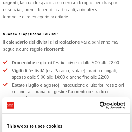
urgenti
, lasciando spazio a numerose deroghe per i trasporti
essenziali, merci deperibili, carburanti, animali vivi,
farmaci e altre categorie prioritarie.
Quando si applicano i divieti?
Il
calendario dei divieti di circolazione
varia ogni anno ma
segue alcune
regole ricorrenti
:
Domeniche e giorni festivi
: divieto dalle 9:00 alle 22:00
Vigili di festività
(es. Pasqua, Natale): orari prolungati,
spesso dalle 9:00 alle 14:00 o anche fino alle 22:00
Estate (luglio e agosto)
: introduzione di ulteriori restrizioni
nei fine settimana per gestire l’aumento del traffico
vacanziero
Per consultare il calendario completo e aggiornato, si può fare
riferimento al sito del Ministero dei Trasporti o a fonti specializzate
nel settore logistico.
This website uses cookies