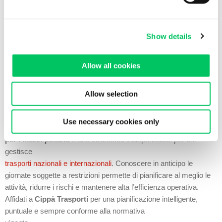
Pianificare in anticipo i
carichi e le consegne
Tenere aggiornato il proprio team con il
calendario ufficiale
dei divieti
Show details
Verificare se il trasporto rientra nelle
categorie esentate
Affidarsi a
partner logistici esperti
, in grado di proporre
Allow all cookies
soluzioni alternative
Cippà Trasporti
, grazie alla sua organizzazione flessibile e alla
Allow selection
profonda conoscenza normativa, supporta le aziende nella
gestione efficace delle spedizioni anche in presenza di
Use necessary cookies only
vincoli alla circolazione. Il
calendario dei divieti di circolazione
per i mezzi pesanti
è uno strumento indispensabile per chi
gestisce
trasporti nazionali e internazionali
. Conoscere in anticipo le
giornate soggette a restrizioni permette di pianificare al meglio le
attività, ridurre i rischi e mantenere alta l’efficienza operativa.
Affidati a
Cippà Trasporti
per una pianificazione intelligente,
puntuale e sempre conforme alla normativa