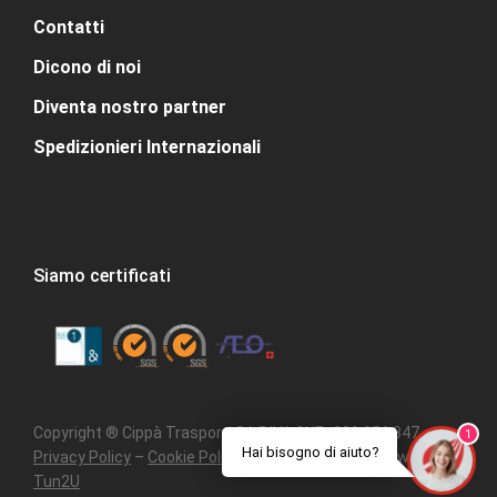
Contatti
Dicono di noi
Diventa nostro partner
Spedizionieri Internazionali
Siamo certificati
Copyright ® Cippà Trasporti SA P.IVA CHE- 308.356.347 –
1
Hai bisogno di aiuto?
Privacy Policy
–
Cookie Policy
–
Mappa del sito
– Powered by
Tun2U