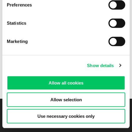
delle
connessioni digitali
e gli effetti di
recensioni e feedback
Preferences
online sulla vendita di servizi o prodotti tramite la rete.
Statistics
Queste tematiche importanti ci spingono come azienda, ma
anche come persone, a
riflettere
su come utilizzare e sfruttare i
social media.
Marketing
Avere una
maggior consapevolezza
del funzionamento di questi
strumenti è necessario per restare sempre al passo con i tempi
su queste piattaforme.
Show details
Per saperne di più, seguici sui nostri canali social mettendo un
“
Like
” alla nostra
Pagina Facebook
, oppure a seguendoci su
Allow all cookies
Instagram
e
LinkedIn
.
Allow selection
Resta in contatto
Use necessary cookies only