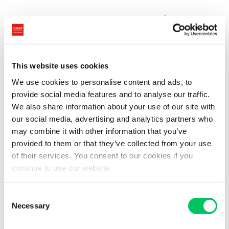
A livello internazionale, SpedLogSwiss, conta
più di 300 aziende
del settore
trasporti, spedizioni e logistica
suddivise in 8
sezioni distinte, tra cui SpedLogSwiss Ticino.
This website uses cookies
Per maggiori informazioni su SpedLogSwiss Ticino, visita il sito
web:
spedlogswissticino.com
We use cookies to personalise content and ads, to
provide social media features and to analyse our traffic.
We also share information about your use of our site with
our social media, advertising and analytics partners who
La conferenza Business & Social Media – This is the moment
may combine it with other information that you’ve
provided to them or that they’ve collected from your use
La conferenza, organizzata dalla sezione ticinese di
of their services. You consent to our cookies if you
SpedLogSwiss, affronterà temi di grande attualità.
continue to use our website.
Partendo da un’analisi sulla velocità del
cambiamento digitale,
saranno esposte tematiche importanti come il forte impatto che i
Consent
social media
stanno avendo sui nostri comportamenti e l’efficacia
Necessary
Selection
della
comunicazione
e dell’informazione di massa.
Altri argomenti trattati, ma non meno rilevanti, saranno i
vantaggi