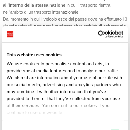
all’interno della stessa nazione
in cui il trasporto rientra
nell’ambito di un trasporto internazionale.
Dal momento in cui il veicolo esce dal paese dove ha effettuato i 3
viaggi nazionali,
non potrà svolgere altre attività di cabotaggio
per i quattro giorni successivi all’uscita
. Questo tempo è
definito come “
periodo di raffreddamento
”.
In breve: dopo tre operazioni di cabotaggio all’interno di un paese,
ulteriori operazioni di cabotaggio sono sospese per quattro giorni.
This website uses cookies
We use cookies to personalise content and ads, to
Inoltre, dal 21 febbraio l’autista dovrà
avere in cabina i
provide social media features and to analyse our traffic.
documenti
che attestano la correttezza e la regolarità dei
We also share information about your use of our site with
trasporti di cabotaggio svolti.
our social media, advertising and analytics partners who
may combine it with other information that you’ve
Cambiano anche le norme di cabotaggio relative a
trasporti
provided to them or that they’ve collected from your use
intermodali
strada-rotaia e strada-mare, dove il trasporto inizia e
of their services. You consent to our cookies if you
termina su strada. L’applicazione di tali norme non è automatica
continue to use our website.
ma lasciata alla decisione dei singoli Stati della Comunità
Europea.
Consent