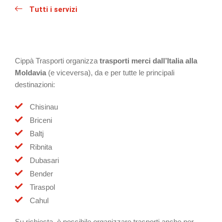
Tutti i servizi
Cippà Trasporti organizza
trasporti merci dall’Italia alla
Moldavia
(e viceversa), da e per tutte le principali
destinazioni:
Chisinau
Briceni
Baltj
Ribnita
Dubasari
Bender
Tiraspol
Cahul
Su richiesta, è possibile organizzare trasporti anche per