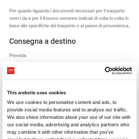
Per quanto riguarda i documenti necessari per il trasporto
merci da e per il Kosovo verranno indicati di volta in volta in
base alle specifiche del trasporto e al paese di provenienza.
Consegna a destino
Prevista
Servizi disponibili per il trasporto
merci in Moldavia
This website uses cookies
Cippà Trasporti offre tutta una serie di servizi per il
trasporto internazionale di merci dall’Italia alla
We use cookies to personalise content and ads, to
Moldavia
e viceversa, ma anche da e per gli altri paesi UE
provide social media features and to analyse our traffic.
ed extra UE. Riusciamo a consigliare sempre i servizi più
We also share information about your use of our site with
appropriati al tipo di merce e alla destinazione, per
our social media, advertising and analytics partners who
assicurare sempre standard qualitativi alti. Insieme al
may combine it with other information that you’ve