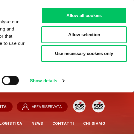
Allow all cookies
alyse our
ing and
Allow selection
r that
e to use our
Use necessary cookies only
Show details
ITÀ
AREA RISERVATA
LOGISTICA
NEWS
CONTATTI
CHI SIAMO