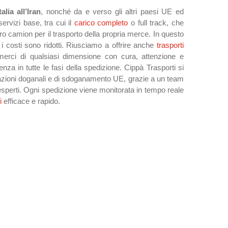
alia all’Iran
, nonché da e verso gli altri paesi UE ed
ervizi base, tra cui il
carico completo
o full track, che
tero camion per il trasporto della propria merce. In questo
i costi sono ridotti. Riusciamo a offrire anche
trasporti
erci di qualsiasi dimensione con cura, attenzione e
za in tutte le fasi della spedizione. Cippà Trasporti si
azioni doganali e di sdoganamento UE, grazie a un team
 esperti. Ogni spedizione viene monitorata in tempo reale
i
efficace e rapido.