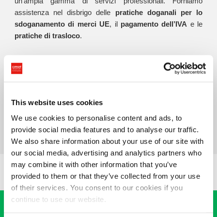
un’ampia gamma di servizi professionali. Forniamo
assistenza nel disbrigo delle
pratiche doganali per lo
sdoganamento di merci UE
, il
pagamento dell’IVA
e le
pratiche di trasloco
.
Il nostro di team di professionisti specializzati è in grado di
realizzare qualsiasi adempimento doganale, per evitare
contrattempi e assicurare un transito conforme alle
disposizioni di legge presso la
dogana di Monte Bianco
.
This website uses cookies
Per ricevere assistenza doganale basta contattare il nostro
servizio clienti, per ottenere tutte le indicazioni e scoprire le
We use cookies to personalise content and ads, to
nostre soluzioni per trasporti, sdoganamenti e logistica.
provide social media features and to analyse our traffic.
We also share information about your use of our site with
our social media, advertising and analytics partners who
may combine it with other information that you’ve
provided to them or that they’ve collected from your use
of their services. You consent to our cookies if you
continue to use our website.