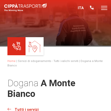
ITA
Home
|
Servizi di sdoganamento - Tutti i valichi serviti
| Dogana a Monte
Bianco
Dogana
A Monte
Bianco
Tutti i servizi