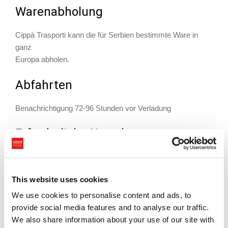
Warenabholung
Cippà Trasporti kann die für Serbien bestimmte Ware in
ganz
Europa abholen.
Abfahrten
Benachrichtigung 72-96 Stunden vor Verladung
Erforderliche Unterlagen
Je nach den Transportspezifikationen und dem
Ursprungsland
This website uses cookies
werden die eventuell erforderlichen Dokumente angegeben.
We use cookies to personalise content and ads, to
Zustellung am Bestimmungsort
provide social media features and to analyse our traffic.
We also share information about your use of our site with