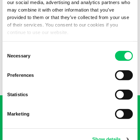
Voraussichtlich
our social media, advertising and analytics partners who
may combine it with other information that you’ve
Leistungen
provided to them or that they’ve collected from your use
of their services. You consent to our cookies if you
Komplettladung, Teilladung, Sammelgutladung,
continue to use our website.
temperaturgeführter
Transport, ADR, Lufttransport, Zollabfertigung, EU-
Consent
Verzollung,
Necessary
Selection
Sondertransport, Sendungsüberwachung.
Preferences
Statistics
Marketing
Wünschen Sie ein Angebot zu
Show details