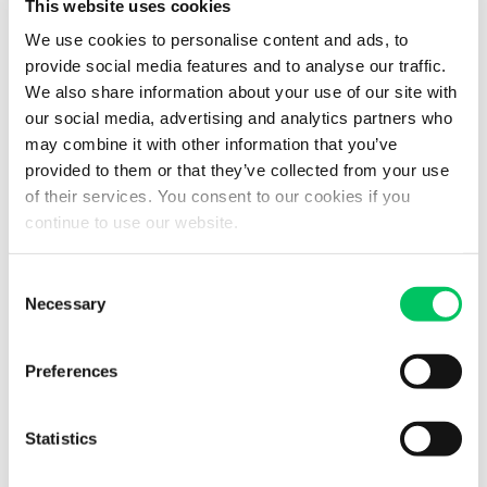
Für Ware aus Nicht-EU-Ländern:
This website uses cookies
We use cookies to personalise content and ads, to
Je nach den Transportspezifikationen und dem
provide social media features and to analyse our traffic.
Ursprungsland
We also share information about your use of our site with
werden die eventuell erforderlichen Dokumente
our social media, advertising and analytics partners who
angegeben.
may combine it with other information that you’ve
Zustellung am Bestimmungsort
provided to them or that they’ve collected from your use
of their services. You consent to our cookies if you
continue to use our website.
Voraussichtlich
Leistungen
Consent
Necessary
Selection
Komplettladung, Teilladung, Sammelgutladung,
temperaturgeführter
Preferences
Transport, ADR, Lufttransport, Zollabfertigung, EU-
Verzollung,
Sondertransport, Sendungsüberwachung.
Statistics